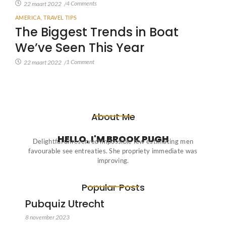
4 Comments
22 maart 2022
/
AMERICA
,
TRAVEL TIPS
The Biggest Trends in Boat
We’ve Seen This Year
1 Comment
22 maart 2022
/
About Me
HELLO, I'M BROOK PUGH
Delightful unreserved impossible few estimating men
favourable see entreaties. She propriety immediate was
improving.
Popular Posts
Pubquiz Utrecht
8 november 2023